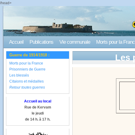
/head>
Accueil
Publications
Vie communale
Morts pour la Fran
Guerre de 1914/1918 :
Les 
Morts pour la France
Prisonniers de Guerre
Les blessés
Citaions et médailles
Retour toutes guerres
Accueil au local
Rue de Kervam
le jeudi
de 14 h. à 17 h.