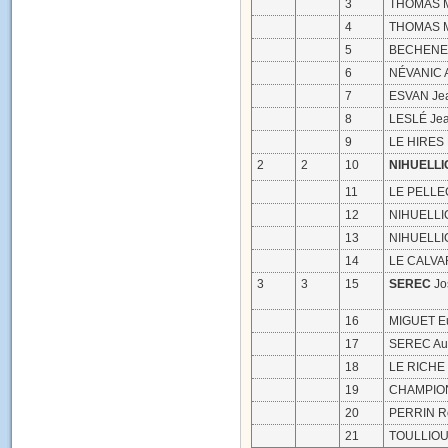
3
THOMAS Ma
4
THOMAS Ma
5
BECHENEC
6
NÉVANIC 
7
ESVAN Jea
8
LESLÉ Jea
9
LE HIRES 
2
2
10
NIHUELLI
11
LE PELLEC
12
NIHUELLIC
13
NIHUELLIC
14
LE CALVA
3
3
15
SEREC
Jo
16
MIGUET E
17
SEREC Au
18
LE RICHE
19
CHAMPION
20
PERRIN R
21
TOULLIOU 