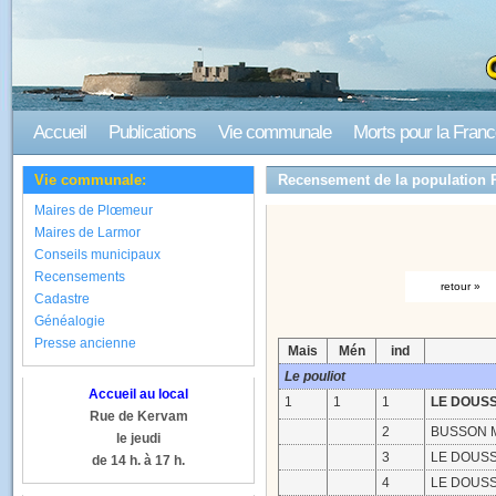
Accueil
Publications
Vie communale
Morts pour la Fran
Vie communale:
Recensement de la population 
Maires de Plœmeur
Maires de Larmor
Conseils municipaux
Recensements
retour »
Cadastre
Généalogie
Presse ancienne
Mais
Mén
ind
Le pouliot
Accueil au local
1
1
1
LE DOUS
Rue de Kervam
2
BUSSON M
le jeudi
3
LE DOUSS
de 14 h. à 17 h.
4
LE DOUSS