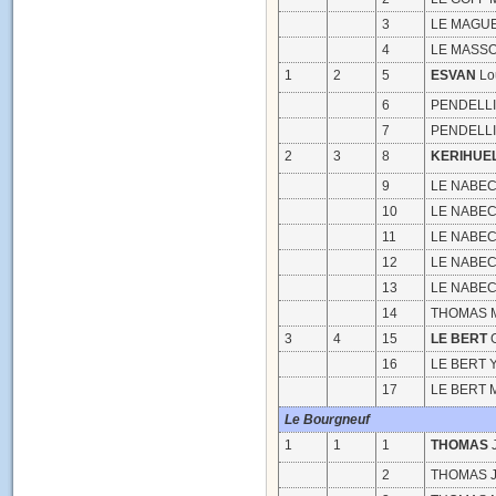
3
LE MAGUE
4
LE MASSO
1
2
5
ESVAN
Lo
6
PENDELLIA
7
PENDELLI
2
3
8
KERIHUE
9
LE NABEC
10
LE NABEC 
11
LE NABEC 
12
LE NABEC 
13
LE NABEC 
14
THOMAS M
3
4
15
LE BERT
G
16
LE BERT 
17
LE BERT M
Le Bourgneuf
1
1
1
THOMAS
J
2
THOMAS J