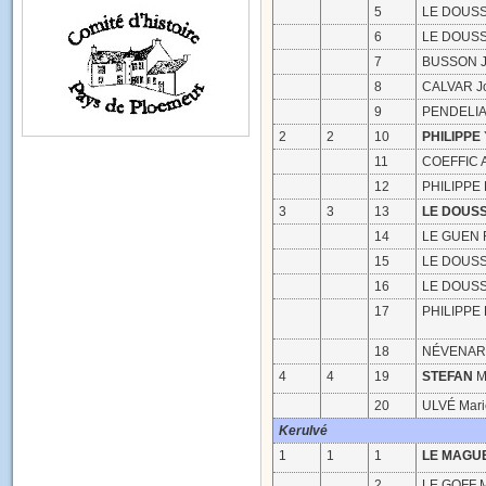
5
LE DOUSSA
6
LE DOUSSA
7
BUSSON J
8
CALVAR Jo
9
PENDELIA
2
2
10
PHILIPPE
11
COEFFIC 
12
PHILIPPE 
3
3
13
LE DOUS
14
LE GUEN F
15
LE DOUSS
16
LE DOUSS
17
PHILIPPE 
18
NÉVENAR
4
4
19
STEFAN
M
20
ULVÉ Mari
Kerulvé
1
1
1
LE MAGU
2
LE GOFF M