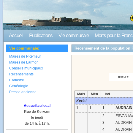
Accueil
Publications
Vie communale
Morts pour la Fran
Vie communale:
Recensement de la population 
Maires de Plœmeur
Maires de Larmor
Conseils municipaux
Recensements
retour »
Cadastre
Généalogie
Presse ancienne
Mais
Mén
ind
Keriel
Accueil au local
1
1
1
AUDRAIN
Rue de Kervam
2
ESVAN Mar
le jeudi
3
AUDRAIN F
de 14 h. à 17 h.
4
AUDRAIN P