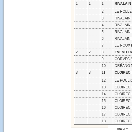
1
1
1
RIVALAIN
2
LE ROLLE
3
RIVALAIN 
4
RIVALAIN P
5
RIVALAIN 
6
RIVALAIN 
7
LE ROUX M
2
2
8
EVENO
Lo
9
CORVEC A
10
DRÉANO Ma
3
3
11
CLOIREC
12
LE POULIC
13
CLOIREC 
14
CLOIREC M
15
CLOIREC M
16
CLOIREC M
17
CLOIREC M
18
CLOIREC 
retour »