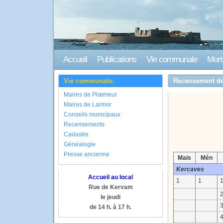
Accueil
Publications
Vie communale
Mort
Vie communale:
Recensement de
Maires de Plœmeur
Maires de Larmor
Conseils municipaux
Recensements
Cadastre
Généalogie
Presse ancienne
Mais
Mén
Kercaves
Accueil au local
1
1
Rue de Kervam
le jeudi
de 14 h. à 17 h.