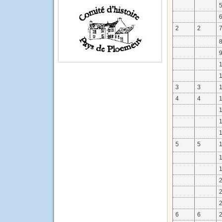
2
2
3
3
4
4
5
5
6
6