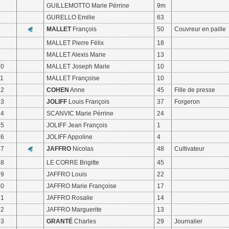
5
GUILLEMOTTO Marie Pérrine
9m
6
GURELLO Emilie
63
7
MALLET
François
50
Couvreur en paille
8
MALLET Pierre Félix
18
9
MALLET Alexis Marie
13
10
MALLET Joseph Marie
10
11
MALLET Françoise
10
12
COHEN
Anne
45
Fille de presse
13
JOLIFF
Louis François
37
Forgeron
14
SCANVIC Marie Pérrine
24
15
JOLIFF Jean François
1
16
JOLIFF Appoline
4
17
JAFFRO
Nicolas
48
Cultivateur
18
LE CORRE Brigitte
45
19
JAFFRO Louis
22
20
JAFFRO Marie Françoise
17
21
JAFFRO Rosalie
14
22
JAFFRO Marguerite
13
23
GRANTÉ
Charles
29
Journalier