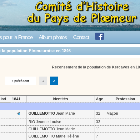
s pour la France
Album photos
Contact
 la population Plœmeuroise en 1846
Recensement de la population de Kercaves en 18
« précédent
1
2
ind
1841
Identités
Age
Profession
1
GUILLEMOTTO
Jean Marie
32
Maçon
2
RIO Jeanne Louise
33
3
GUILLEMOTTO Jean Marie
11
4
GUILLEMOTTO Marie Hélène
7