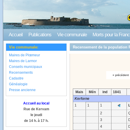
Accueil
Publications
Vie communale
Morts pour la Fran
Vie communale:
Recensement de la population 
Maires de Plœmeur
Maires de Larmor
Conseils municipaux
Recensements
« précédent
Cadastre
Généalogie
Presse ancienne
Mais
Mén
ind
1841
Kerforne
Accueil au local
1
1
1
Rue de Kervam
2
le jeudi
3
D
de 14 h. à 17 h.
4