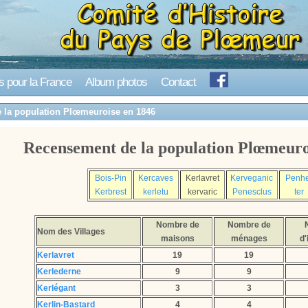
s pour la France
Album photos
Contact
 la population Plœmeuroise en 1846
Recensement de la population Plœmeuro
Bois-Pin
Kercaves
Kerlavret
Kerveganic
Penh
Kerbrest
kerletu
kervaric
Penesclus
ter
Nombre de
Nombre de
Nom des Villages
maisons
ménages
d'
Kerlavret
19
19
Kerlederne
9
9
Kerlégant
3
3
Kerlin-Bastard
4
4