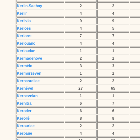
Kerlin-Sachoy
2
2
Kerlir
4
4
Kerlivio
9
9
Kerloës
4
5
Kerloret
7
7
Kerlouano
4
4
Kerloudan
1
1
Kermadehoye
2
2
Kermélo
3
3
Kermorzeven
1
2
Kernastellec
2
2
Kernével
27
65
Kernevelan
1
1
Kernitra
6
7
Keroder
6
6
Kerollé
8
8
Kerouriec
2
2
Kerpape
4
4