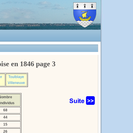
ise en 1846 page 3
er
Toulblaye
Villeneuve
Nombre
individus
68
44
15
26