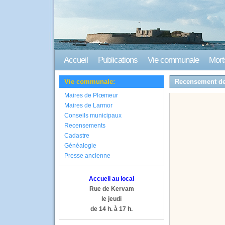
Accueil
Publications
Vie communale
Mort
Vie communale:
Recensement de
Maires de Plœmeur
Maires de Larmor
Conseils municipaux
Recensements
Cadastre
Généalogie
Presse ancienne
Accueil au local
Rue de Kervam
le jeudi
de 14 h. à 17 h.