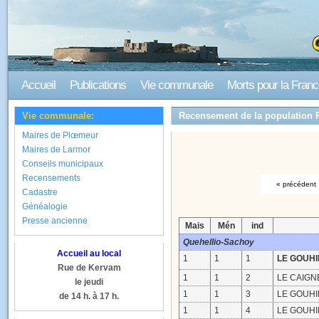
Accueil
Publications
Vie communale
Morts pour la Fran
Vie communale:
Recensement de la population 
Maires de Plœmeur
Maires de Larmor
Conseils municipaux
Recensements
« précédent
Cadastre
Généalogie
Presse ancienne
Mais
Mén
ind
Quehellio-Sachoy
Accueil au local
1
1
1
LE GOUHI
Rue de Kervam
1
1
2
LE CAIGNE
le jeudi
1
1
3
LE GOUHIR
de 14 h. à 17 h.
1
1
4
LE GOUHIR