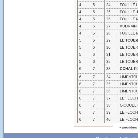
4
5
24
FOUILLÉ L
4
5
25
FOUILLÉ J
4
5
26
FOUILLÉ M
4
5
27
AUDRAIN 
4
5
28
FOUILLÉ M
5
6
29
LE TOUE
5
6
30
LE TOUER 
5
6
31
LE TOUER 
5
6
32
LE TOUER 
6
7
33
COHAL
Pé
6
7
34
LIMENTOU
6
7
35
LIMENTOUR
6
7
36
LIMENTOU
6
7
37
LE FLOCH 
6
7
38
GICQUEL 
6
7
39
LE FLOCH 
6
7
40
LE FLOCH 
« précédent