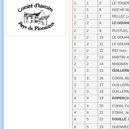
1
1
5
LE TOUER
1
1
6
HOCHÉ Ma
1
1
7
PELLEC Lou
2
2
8
LE GOUHI
2
2
9
RUSTUEL 
2
2
10
LE GOUHIR
2
2
11
LE GOUHIR
2
2
12
RIO Yves
2
2
13
MARTIN J
2
2
14
MAIGNAN M
3
3
15
GUILLER
3
3
16
COHAL Mar
3
3
17
GUILLERM
3
3
18
GUILLERME
4
4
19
ROPERC
4
4
20
COHAL Fra
4
4
21
COHAL Je
4
5
22
FOUILLÉ
J
4
5
23
GUENNEC L