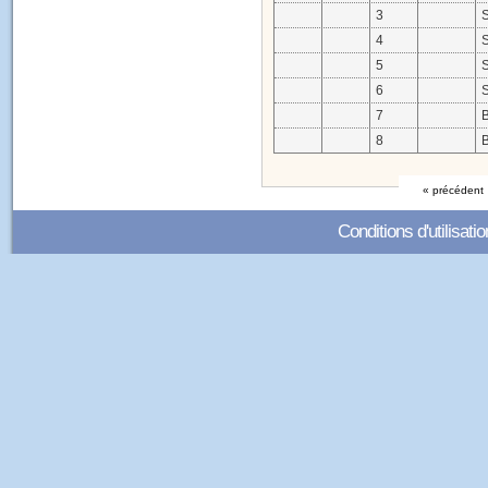
3
S
4
S
5
6
S
7
8
B
« précédent
Conditions d'utilisatio