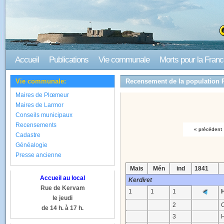
Accueil
Publications
Vie communale
Morts pour la Fran
Vie communale:
Recensement de la population 
Maires de Plœmeur
Maires de Larmor
Conseils municipaux
Recensements
« précédent
Cadastre
Généalogie
Presse ancienne
Mais
Mén
ind
1841
Accueil au local
Kerdiret
Rue de Kervam
1
1
1
le jeudi
2
de 14 h. à 17 h.
3