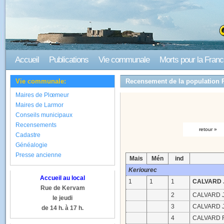
Accueil
Publications
Vie communale
Morts pour la Fran
Vie communale:
Recensement de la population 
Maires de Plœmeur
Maires de Larmor
Conseils municipaux
Recensements
retour »
Cadastre
Généalogie
Presse ancienne
Mais
Mén
ind
Keriourec
Accueil au local
1
1
1
CALVARD
Rue de Kervam
2
CALVARD J
le jeudi
3
CALVARD J
de 14 h. à 17 h.
4
CALVARD R