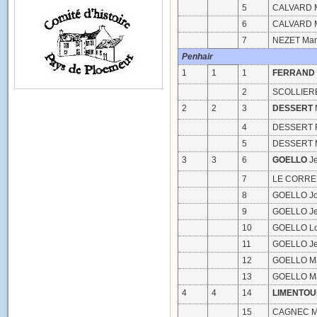
5
CALVARD Ma
6
CALVARD M
7
NEZET Mari
Penhair
1
1
1
FERRAND
2
SCOLLIERE
2
2
3
DESSERT
4
DESSERT F
5
DESSERT M
3
3
6
GOELLO
Je
7
LE CORRE 
8
GOELLO Jos
9
GOELLO Je
10
GOELLO Lo
11
GOELLO Je
12
GOELLO Ma
13
GOELLO Ma
4
4
14
LIMENTOU
15
CAGNEC Mar