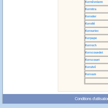
Kernévelann
Kernitra
Keroder
Kerollé
Kerouriec
Kerpape
Kerroch
Kerscouedet
Kerscouet
Kerulvé
Kervam
Conditions d'utilisatio