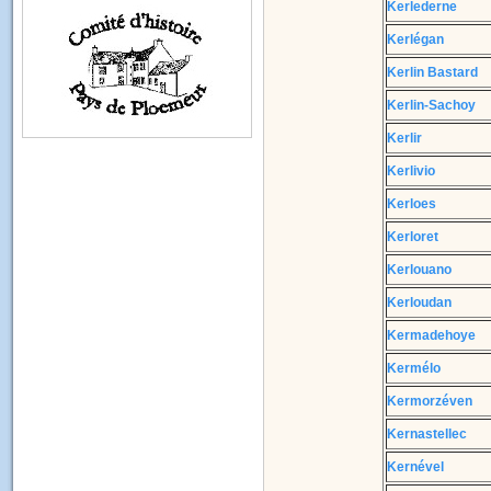
Kerlederne
Kerlégan
Kerlin Bastard
Kerlin-Sachoy
Kerlir
Kerlivio
Kerloes
Kerloret
Kerlouano
Kerloudan
Kermadehoye
Kermélo
Kermorzéven
Kernastellec
Kernével