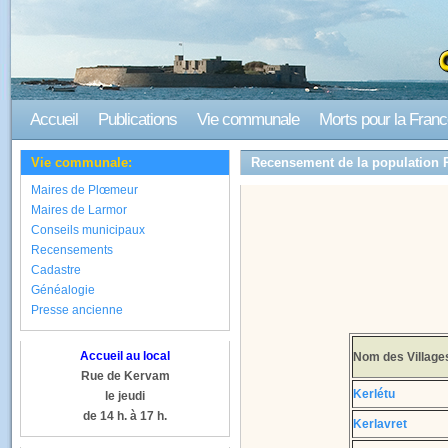
Accueil
Publications
Vie communale
Morts pour la Fran
Vie communale:
Recensement de la population 
Maires de Plœmeur
Maires de Larmor
Conseils municipaux
Recensements
Cadastre
Généalogie
Presse ancienne
Accueil au local
Nom des Village
Rue de Kervam
Kerlétu
le jeudi
de 14 h. à 17 h.
Kerlavret