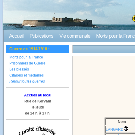
Accueil
Publications
Vie communale
Morts pour la Fran
Guerre de 1914/1918 :
Morts pour la France
Prisonniers de Guerre
Les blessés
Citaions et médailles
Retour toutes guerres
Accueil au local
Rue de Kervam
le jeudi
de 14 h. à 17 h.
Nom
LANGARD