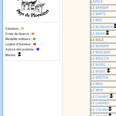
LAVOLÉ
LE BARBER
LE BARTZ
LE BER
LE BLAINVAUX
Citations :
LE BIHAN
Croix de Guerre :
Medaille militaire :
LE BOLÉ
Legion d'honneur :
LE BONDER
Autrse décorations :
LE BOULBAR
Marins
:
LE BOULCH
LE BOZEC
LE BOZEC
LE BRETON
LE BRIS
LE BRIS
LE CAGNEC
LE CAIGNEC
LE CALVAR